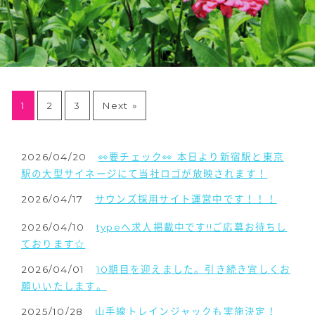
1
2
3
Next »
2026/04/20
👀要チェック👀 本日より新宿駅と東京
駅の大型サイネージにて当社ロゴが放映されます！
2026/04/17
サウンズ採用サイト運営中です！！！
2026/04/10
typeへ求人掲載中です!!ご応募お待ちし
ております☆
2026/04/01
10期目を迎えました。引き続き宜しくお
願いいたします。
2025/10/28
山手線トレインジャックも実施決定！