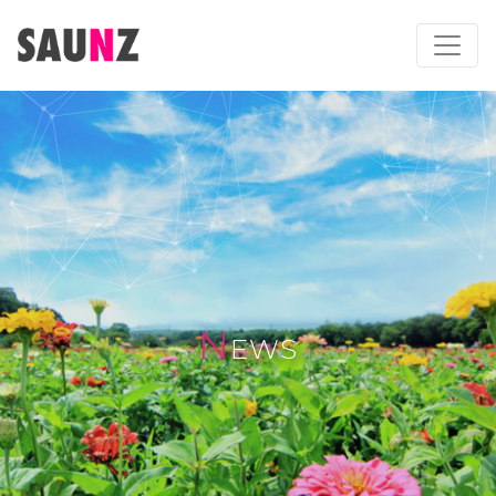
N
EWS